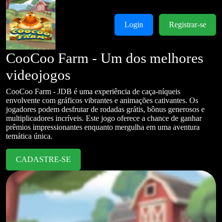
Login
Registrar-se
CooCoo Farm - Um dos melhores
videojogos
CooCoo Farm - JDB é uma experiência de caça-níqueis
envolvente com gráficos vibrantes e animações cativantes. Os
jogadores podem desfrutar de rodadas grátis, bônus generosos e
multiplicadores incríveis. Este jogo oferece a chance de ganhar
prêmios impressionantes enquanto mergulha em uma aventura
temática única.
CADASTRE-SE