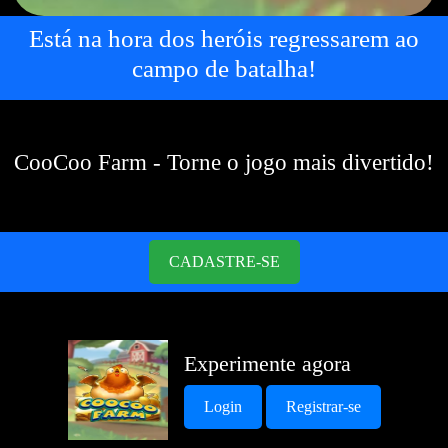
Está na hora dos heróis regressarem ao
campo de batalha!
CooCoo Farm - Torne o jogo mais divertido!
CADASTRE-SE
Experimente agora
Login
Registrar-se