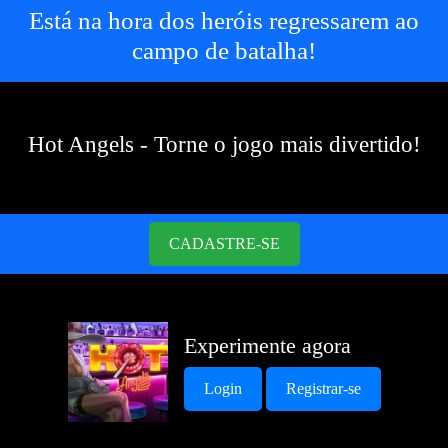
Está na hora dos heróis regressarem ao
campo de batalha!
Hot Angels - Torne o jogo mais divertido!
CADASTRE-SE
Experimente agora
Login
Registrar-se