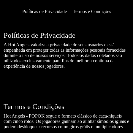
Políticas de Privacidade
Termos e Condições
Políticas de Privacidade
A Hot Angels valoriza a privacidade de seus usuários e está
empenhada em proteger todas as informações pessoais fornecidas
durante o uso de nossos serviços. Todos os dados coletados são
utilizados exclusivamente para fins de melhoria contínua da
experiência de nossos jogadores.
Termos e Condições
Hot Angels - POPOK segue o formato clássico de caça-níqueis
com cinco rolos. Os jogadores ganham ao alinhar símbolos iguais e
podem desbloquear recursos como giros grátis e multiplicadores.