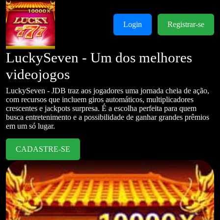
Login
Registrar-se
LuckySeven - Um dos melhores
videojogos
LuckySeven - JDB traz aos jogadores uma jornada cheia de ação,
com recursos que incluem giros automáticos, multiplicadores
crescentes e jackpots surpresa. É a escolha perfeita para quem
busca entretenimento e a possibilidade de ganhar grandes prêmios
em um só lugar.
CADASTRE-SE