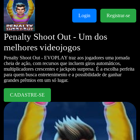
Login
Registrar-se
Penalty Shoot Out - Um dos
melhores videojogos
Penalty Shoot Out - EVOPLAY traz aos jogadores uma jornada
cheia de ação, com recursos que incluem giros automáticos,
multiplicadores crescentes e jackpots surpresa. É a escolha perfeita
para quem busca entretenimento e a possibilidade de ganhar
grandes prêmios em um só lugar.
CADASTRE-SE