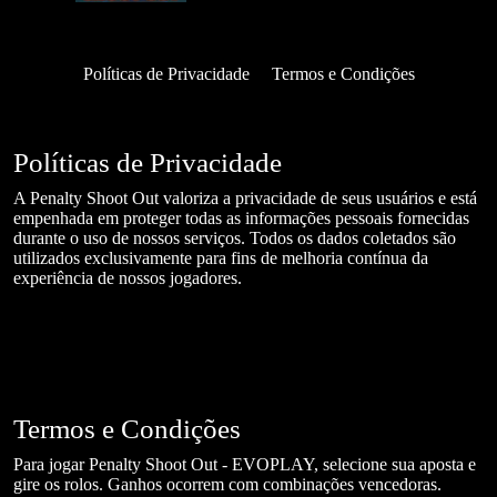
Políticas de Privacidade
Termos e Condições
Políticas de Privacidade
A Penalty Shoot Out valoriza a privacidade de seus usuários e está
empenhada em proteger todas as informações pessoais fornecidas
durante o uso de nossos serviços. Todos os dados coletados são
utilizados exclusivamente para fins de melhoria contínua da
experiência de nossos jogadores.
Termos e Condições
Para jogar Penalty Shoot Out - EVOPLAY, selecione sua aposta e
gire os rolos. Ganhos ocorrem com combinações vencedoras.