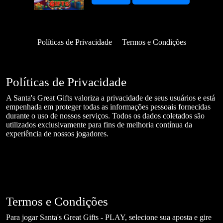
Políticas de Privacidade
Termos e Condições
Políticas de Privacidade
A Santa's Great Gifts valoriza a privacidade de seus usuários e está
empenhada em proteger todas as informações pessoais fornecidas
durante o uso de nossos serviços. Todos os dados coletados são
utilizados exclusivamente para fins de melhoria contínua da
experiência de nossos jogadores.
Termos e Condições
Para jogar Santa's Great Gifts - PLAY, selecione sua aposta e gire