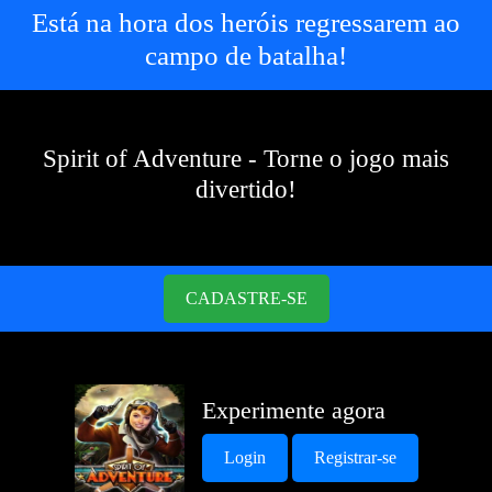
Está na hora dos heróis regressarem ao
campo de batalha!
Spirit of Adventure - Torne o jogo mais
divertido!
CADASTRE-SE
Experimente agora
Login
Registrar-se