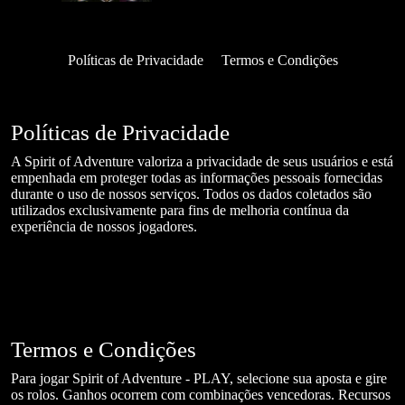
Políticas de Privacidade
Termos e Condições
Políticas de Privacidade
A Spirit of Adventure valoriza a privacidade de seus usuários e está
empenhada em proteger todas as informações pessoais fornecidas
durante o uso de nossos serviços. Todos os dados coletados são
utilizados exclusivamente para fins de melhoria contínua da
experiência de nossos jogadores.
Termos e Condições
Para jogar Spirit of Adventure - PLAY, selecione sua aposta e gire
os rolos. Ganhos ocorrem com combinações vencedoras. Recursos