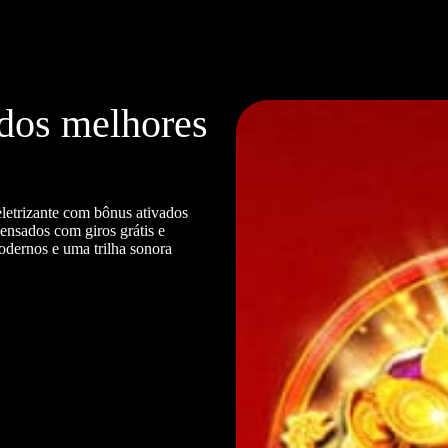
dos melhores
letrizante com bônus ativados
ensados com giros grátis e
odernos e uma trilha sonora