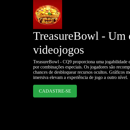
TreasureBowl - Um 
videojogos
TreasureBowl - CQ9 proporciona uma jogabilidade e
por combinações especiais. Os jogadores são recomp
chances de desbloquear recursos ocultos. Gráficos m
imersiva elevam a experiência de jogo a outro nível.
CADASTRE-SE