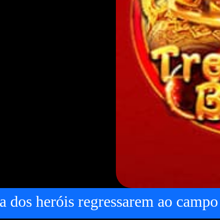
a dos heróis regressarem ao campo