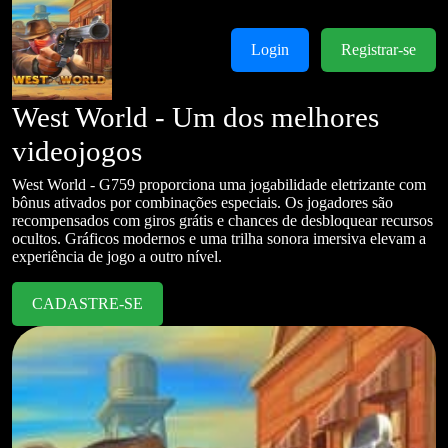
Login
Registrar-se
West World - Um dos melhores
videojogos
West World - G759 proporciona uma jogabilidade eletrizante com
bônus ativados por combinações especiais. Os jogadores são
recompensados com giros grátis e chances de desbloquear recursos
ocultos. Gráficos modernos e uma trilha sonora imersiva elevam a
experiência de jogo a outro nível.
CADASTRE-SE