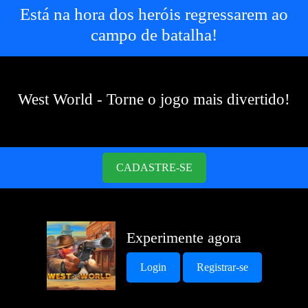
Está na hora dos heróis regressarem ao
campo de batalha!
West World - Torne o jogo mais divertido!
CADASTRE-SE
Experimente agora
Login
Registrar-se