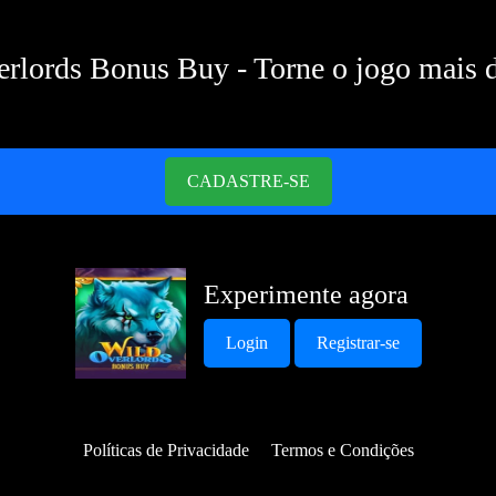
rlords Bonus Buy - Torne o jogo mais d
CADASTRE-SE
Experimente agora
Login
Registrar-se
Políticas de Privacidade
Termos e Condições