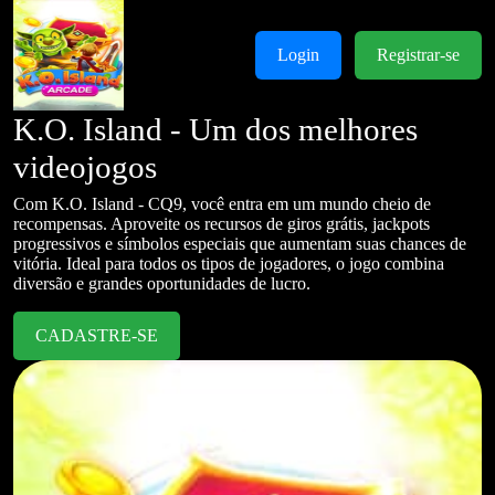
Login
Registrar-se
K.O. Island - Um dos melhores
videojogos
Com K.O. Island - CQ9, você entra em um mundo cheio de
recompensas. Aproveite os recursos de giros grátis, jackpots
progressivos e símbolos especiais que aumentam suas chances de
vitória. Ideal para todos os tipos de jogadores, o jogo combina
diversão e grandes oportunidades de lucro.
CADASTRE-SE