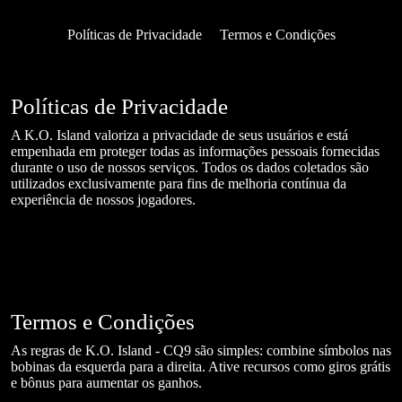
Políticas de Privacidade
Termos e Condições
Políticas de Privacidade
A K.O. Island valoriza a privacidade de seus usuários e está
empenhada em proteger todas as informações pessoais fornecidas
durante o uso de nossos serviços. Todos os dados coletados são
utilizados exclusivamente para fins de melhoria contínua da
experiência de nossos jogadores.
Termos e Condições
As regras de K.O. Island - CQ9 são simples: combine símbolos nas
bobinas da esquerda para a direita. Ative recursos como giros grátis
e bônus para aumentar os ganhos.